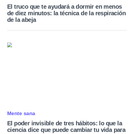
Guarda mi nombre, correo electrónico y web
El truco que te ayudará a dormir en menos
en este navegador para la próxima vez que
de diez minutos: la técnica de la respiración
comente.
de la abeja
Enviar comentario
Mente sana
El poder invisible de tres hábitos: lo que la
ciencia dice que puede cambiar tu vida para